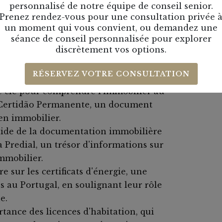
personnalisé de notre équipe de conseil senior.
cinant de la paperasserie immobilière
Prenez rendez-vous pour une consultation privée 
 que nous aborderons dans cette série :
un moment qui vous convient, ou demandez une
séance de conseil personnalisée pour explorer
discrètement vos options.
de blog, déjà en ligne sur notre site web,
RÉSERVEZ VOTRE CONSULTATION
es propriétés construites avant 1951.
e clé pour comprendre l'immobilier au
la Certidão Permanente, un document
ien immobilier.
uide de la documentation immobilière
 Predial, un trésor d'informations sur
immobilier.
 sur les certificats d'énergie, une
s au Portugal, en soulignant leur rôle
e.
ance des licences d'habitation, qui